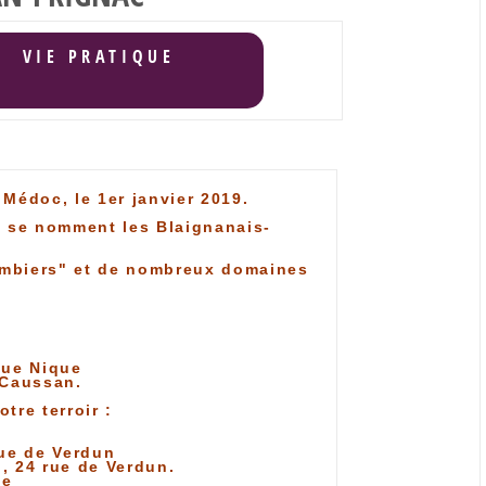
E
VIE PRATIQUE
Médoc, le 1er janvier 2019.
s se nomment les Blaignanais-
ombiers" et de nombreux domaines
que Nique
 Caussan.
tre terroir :
rue de Verdun
, 24 rue de Verdun.
te