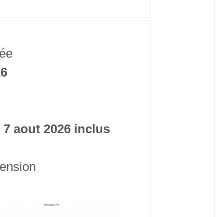
mée
26
i 7 aout 2026 inclus
ension