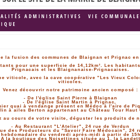
ALITÉS ADMINISTRATIVES
VIE COMMUNAL
LIQUE
e la fusion des communes de Blaignan et Prignac en 
ants pour une superficie de 14,12km². Les habitant
Prignacais et les Blaignanaise-Prignacaises.
e viticole, avec la cave coopérative "Les Vieux Col
viticoles.
Venez découvrir notre patrimoine ancien composé :
- De l'église Saint Pierre à Blaignan
- De l'église Saint Martin à Prignac,
nier quai à vendange présent en Médoc à l'aire de Pi
lin à ailes Berton appartenant au Château Tour Haut
au cours de votre visite, déguster les produits de no
- Au Restaurant "L'Atelier", 24 rue de Verdun
ique des Producteurs du "Savoir Faire Médocain", 24 
 hebdomadaire du vendredi après-midi à partir de 15h
- A la boutique des Noisettines située au 1, la Landet