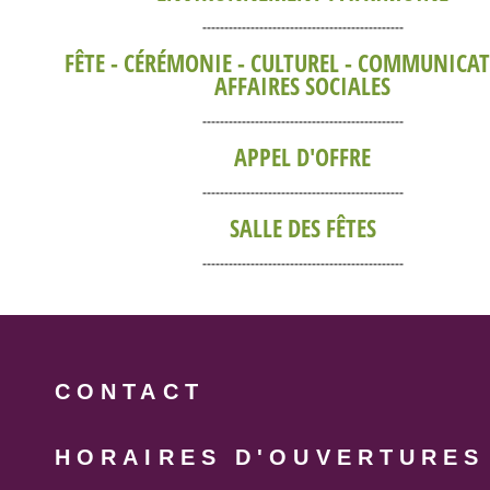
----------------------------------------------
FÊTE - CÉRÉMONIE - CULTUREL - COMMUNICAT
AFFAIRES SOCIALES
----------------------------------------------
APPEL D'OFFRE
----------------------------------------------
SALLE DES FÊTES
----------------------------------------------
CONTACT
HORAIRES D'OUVERTURES