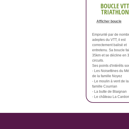
BOUCLE VT
TRIATHLON
Afficher boucle
Emprunté par de nomb
adeptes du VTT, il est
correctement balisé et
entretenu. Sa boucle fai
35km et se décline en 
circuits.
Ses points d'intérêts so
- Les Noisettines du M
de la famille Noyez
- Le moulin à vent de la
famille Courrian
- La butte de Blaignan
- Le château La Cardo