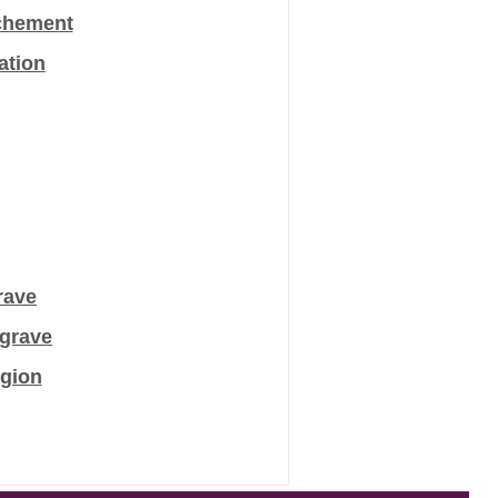
ichement
ation
rave
 grave
gion