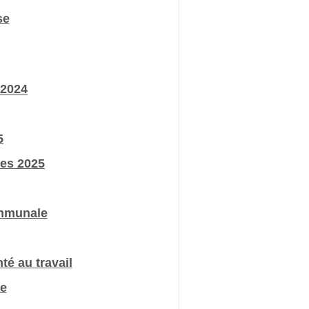
se
 2024
5
les 2025
ommunale
té au travail
re