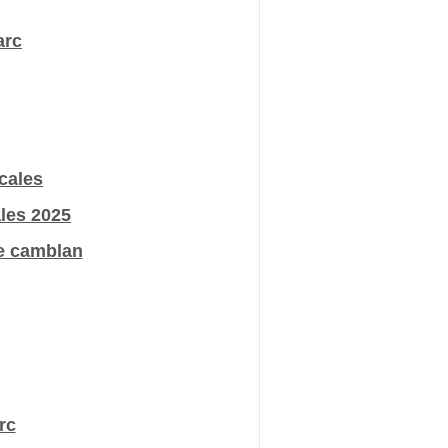
arc
cales
ales 2025
e camblan
rc