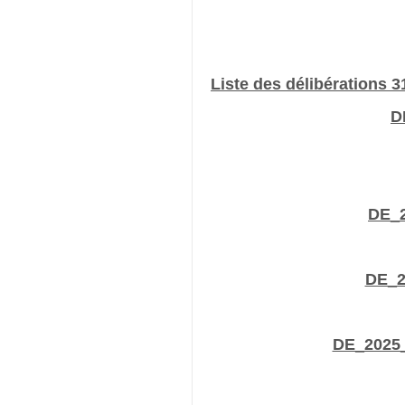
Liste des délibérations 
D
DE_2
DE_2
DE_2025_0