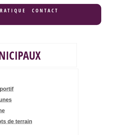
PRATIQUE
CONTACT
UNICIPAUX
portif
unes
ne
ts de terrain