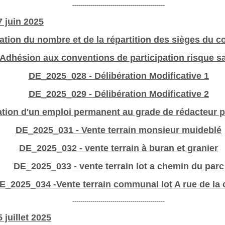
----------------------------------------------
7 juin 2025
ation du nombre et de la répartition des sièges du 
Adhésion aux conventions de participation risque s
DE_2025_028 - Délibération Modificative 1
DE_2025_029 - Délibération Modificative 2
tion d'un emploi permanent au grade de rédacteur pr
DE_2025_031 - Vente terrain monsieur muideblé
DE_2025_032 - vente terrain à buran et granier
DE_2025_033 - vente terrain lot a chemin du parc
E_2025_034 -Vente terrain communal lot A rue de la 
----------------------------------------------
 juillet 2025