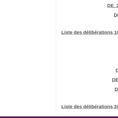
DE_2
D
Liste des délibérations 
D
DE
D
Liste des délibérations 