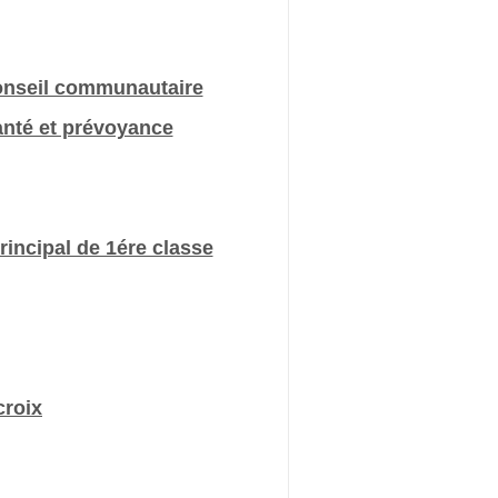
conseil communautaire
anté et prévoyance
incipal de 1ére classe
croix